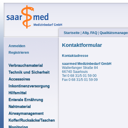
Startseite
|
Allg. FAQ
|
Qualitätsmanag
Kontaktformular
Anmelden
Registrieren
Kontaktadresse
saarmed Medizinbedarf GmbH
Verbrauchsmaterial
Wallerfanger Straße 84
66740 Saarlouis
Technik und Sicherheit
Tel 0 68 31/5 01 59 00
Accessoires
Fax 0 68 31/5 01 59 09
Inkontinenzversorgung
Hilfsmittel
Enterale Ernährung
Nahtmaterial
Airwaymanagement
Koffer/Rucksäcke/Taschen
Monitoring