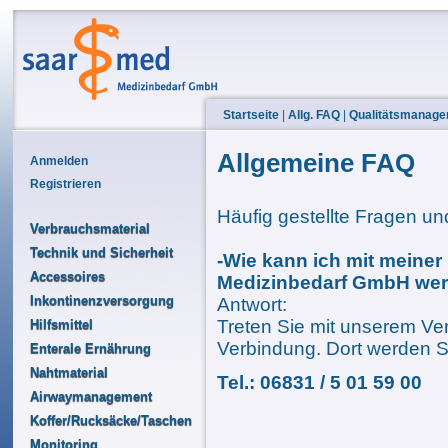
Startseite
|
Allg. FAQ
|
Qualitätsmanag
Allgemeine FAQ
Anmelden
Registrieren
Häufig gestellte Fragen un
Verbrauchsmaterial
Technik und Sicherheit
-Wie kann ich mit meine
Accessoires
Medizinbedarf GmbH we
Inkontinenzversorgung
Antwort:
Treten Sie mit unserem Ve
Hilfsmittel
Verbindung
. Dort werden Si
Enterale Ernährung
Nahtmaterial
Tel.: 06831 / 5 01 59 00
Airwaymanagement
Koffer/Rucksäcke/Taschen
Monitoring