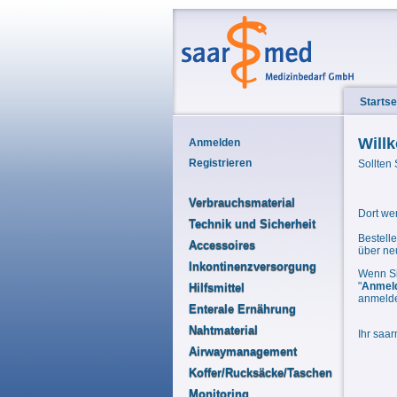
Startse
Will
Anmelden
Registrieren
Sollten 
Verbrauchsmaterial
Dort wer
Technik und Sicherheit
Bestelle
Accessoires
über ne
Inkontinenzversorgung
Wenn Si
"
Anmel
Hilfsmittel
anmelde
Enterale Ernährung
Nahtmaterial
Ihr saa
Airwaymanagement
Koffer/Rucksäcke/Taschen
Monitoring