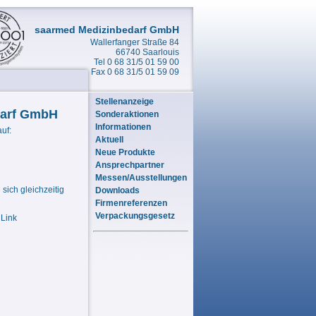
saarmed Medizinbedarf GmbH
Wallerfanger Straße 84
66740 Saarlouis
Tel 0 68 31/5 01 59 00
Fax 0 68 31/5 01 59 09
Stellenanzeige
darf GmbH
Sonderaktionen
Informationen
uf:
Aktuell
Neue Produkte
Ansprechpartner
Messen/Ausstellungen
 sich gleichzeitig
Downloads
Firmenreferenzen
Verpackungsgesetz
 Link