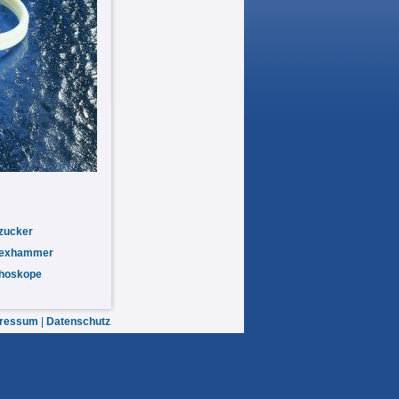
zucker
lexhammer
thoskope
ressum
|
Datenschutz