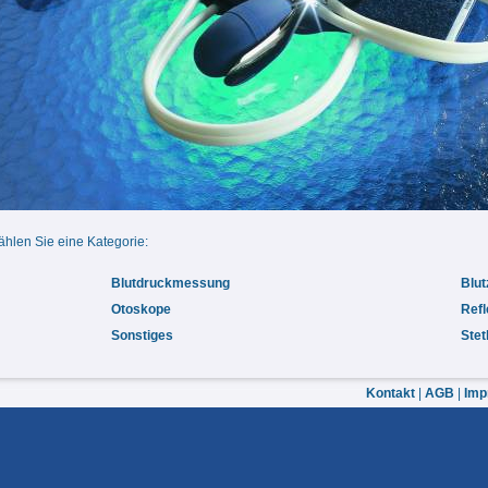
ählen Sie eine Kategorie:
Blutdruckmessung
Blut
Otoskope
Ref
Sonstiges
Ste
Kontakt
|
AGB
|
Imp