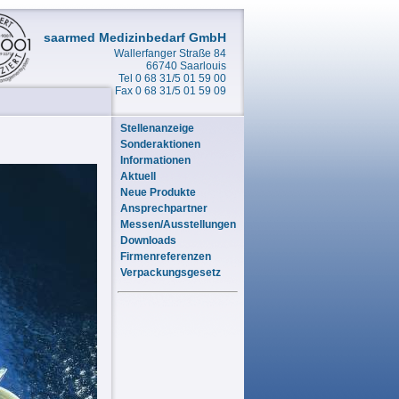
saarmed Medizinbedarf GmbH
Wallerfanger Straße 84
66740 Saarlouis
Tel 0 68 31/5 01 59 00
Fax 0 68 31/5 01 59 09
Stellenanzeige
Sonderaktionen
Informationen
Aktuell
Neue Produkte
Ansprechpartner
Messen/Ausstellungen
Downloads
Firmenreferenzen
Verpackungsgesetz