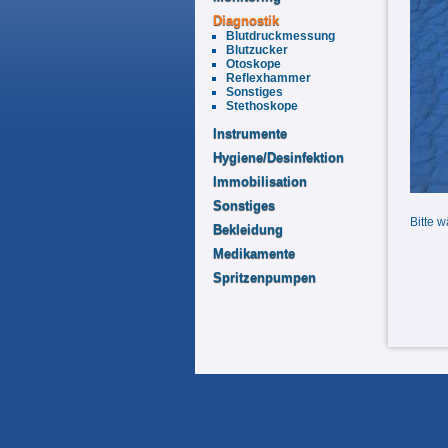
Diagnostik
Blutdruckmessung
Blutzucker
Otoskope
Reflexhammer
Sonstiges
Stethoskope
Instrumente
Hygiene/Desinfektion
Immobilisation
Sonstiges
Bitte w
Bekleidung
Medikamente
Spritzenpumpen