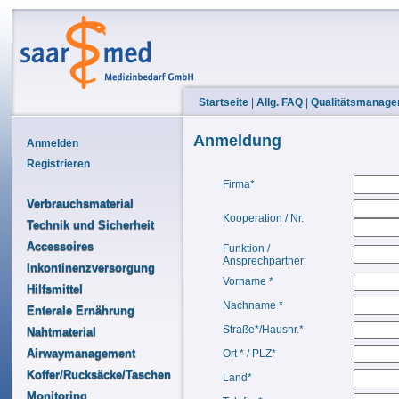
Startseite
|
Allg. FAQ
|
Qualitätsmanag
Anmeldung
Anmelden
Registrieren
Firma*
Verbrauchsmaterial
Kooperation / Nr.
Technik und Sicherheit
Accessoires
Funktion /
Ansprechpartner:
Inkontinenzversorgung
Vorname *
Hilfsmittel
Nachname *
Enterale Ernährung
Straße*/Hausnr.*
Nahtmaterial
Airwaymanagement
Ort * / PLZ*
Koffer/Rucksäcke/Taschen
Land*
Monitoring