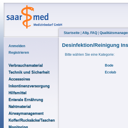
Startseite
|
Allg. FAQ
|
Qualitätsmanag
Desinfektion/Reinigung In
Anmelden
Registrieren
Bitte wählen Sie eine Kategorie:
Verbrauchsmaterial
Bode
Technik und Sicherheit
Ecolab
Accessoires
Inkontinenzversorgung
Hilfsmittel
Enterale Ernährung
Nahtmaterial
Airwaymanagement
Koffer/Rucksäcke/Taschen
Monitoring