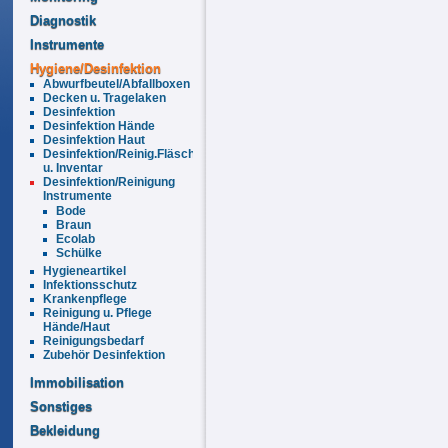
Diagnostik
Instrumente
Hygiene/Desinfektion
Abwurfbeutel/Abfallboxen
Decken u. Tragelaken
Desinfektion
Desinfektion Hände
Desinfektion Haut
Desinfektion/Reinig.Fläschen
u. Inventar
Desinfektion/Reinigung
Instrumente
Bode
Braun
Ecolab
Schülke
Hygieneartikel
Infektionsschutz
Krankenpflege
Reinigung u. Pflege
Hände/Haut
Reinigungsbedarf
Zubehör Desinfektion
Immobilisation
Sonstiges
Bekleidung